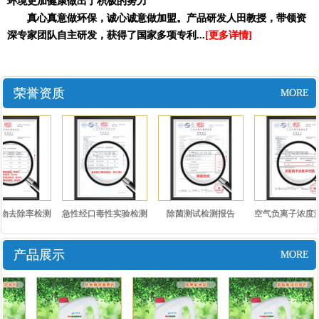
环境更加健康做出了积极的努力
真心真意做环保，诚心诚意做加盟。产品研发人田教授，带领资
深专家团队自主研发，获得了国家多项专利...
[更多详情]
荣誉资质
MORE
物去除率检测
急性经口毒性实验检测
除菌测试检测报告
空气负离子浓度测
告..
报告..
测报..
产品展示
MORE