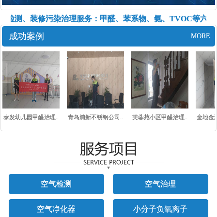
气检测、装修污染治理服务：甲醛、苯系物、氨、TVOC等六种
成功案例
MORE
泰发幼儿园甲醛治理..
青岛浦新不锈钢公司..
芙蓉苑小区甲醛治理..
金地金泽
空气检测
空气治理
空气净化器
小分子负氧离子