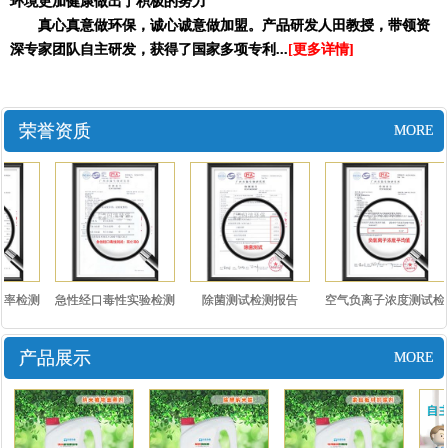
环境更加健康做出了积极的努力
真心真意做环保，诚心诚意做加盟。产品研发人田教授，带领资
深专家团队自主研发，获得了国家多项专利...
[更多详情]
荣誉资质
MORE
率检测
急性经口毒性实验检测
除菌测试检测报告
空气负离子浓度测试检
报告..
测报..
产品展示
MORE