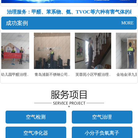
污染治理服务：甲醛、苯系物、氨、TVOC等六种有害气体的检测
成功案例
MORE
幼儿园甲醛治理..
青岛浦新不锈钢公司..
芙蓉苑小区甲醛治理..
金地金泽九里甲
空气检测
空气治理
空气净化器
小分子负氧离子